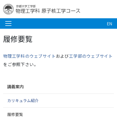
EN
履修要覧
物理工学科のウェブサイト
および
工学部のウェブサイト
をご参照下さい。
ナ
講義案内
ビ
ゲ
カリキュラム紹介
ー
シ
ョ
履修要覧