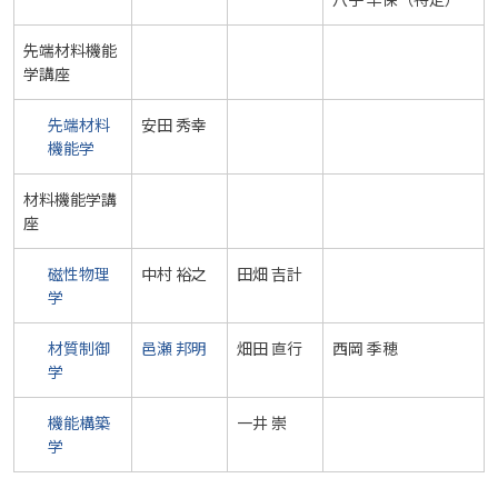
先端材料機能
学講座
先端材料
安田 秀幸
機能学
材料機能学講
座
磁性物理
中村 裕之
田畑 吉計
学
材質制御
邑瀬 邦明
畑田 直行
西岡 季穂
学
機能構築
一井 崇
学