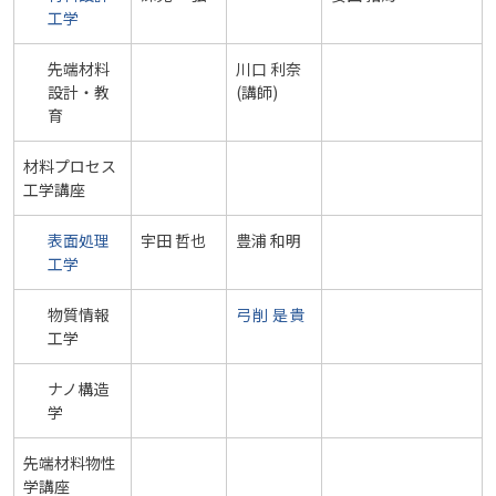
工学
先端材料
川口 利奈
設計・教
(講師)
育
材料プロセス
工学講座
表面処理
宇田 哲也
豊浦 和明
工学
物質情報
弓削 是貴
工学
ナノ構造
学
先端材料物性
学講座