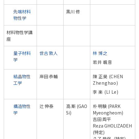
先端材料
黒川 修
物性学
材料物性学講
座
量子材料
世古 敦人
林 博之
学
若井 颯音
結晶物性
岸田 恭輔
陳 正昊 (CHEN
工学
Zhenghao)
李 楽
(
LI Le)
構造物性
辻 伸泰
高 斯 (GAO
朴 明験 (PARK
学
Si)
Myeongheom)
吉田 周平
Reza GHOLIZADEH
(特定)
八子 早保（特定）