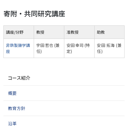
寄附・共同研究講座
講座/分野
教授
准教授
助教
非鉄製錬学講
宇田 哲也 (兼
安田 幸司 (特
安田 拓海 (兼
座
任)
定)
任)
ナ
コース紹介
ビ
ゲ
概要
ー
シ
ョ
教育方針
ン
沿革