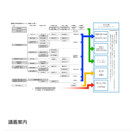
ナ
講義案内
ビ
ゲ