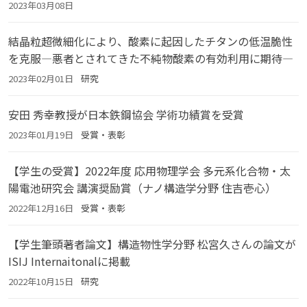
2023年03月08日
結晶粒超微細化により、酸素に起因したチタンの低温脆性
を克服―悪者とされてきた不純物酸素の有効利用に期待―
2023年02月01日
研究
安田 秀幸教授が日本鉄鋼協会 学術功績賞を受賞
2023年01月19日
受賞・表彰
【学生の受賞】2022年度 応用物理学会 多元系化合物・太
陽電池研究会 講演奨励賞（ナノ構造学分野 住吉壱心）
2022年12月16日
受賞・表彰
【学生筆頭著者論文】構造物性学分野 松宮久さんの論文が
ISIJ Internaitonalに掲載
2022年10月15日
研究